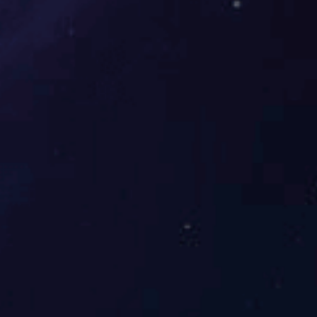
400-931-8558
全国服务热线
宏鸿集团服务号